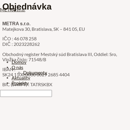
Objednávka
Preskočiť
METRA s.r.o.
na
obsah
METRA s.r.o.
Matejkova 30, Bratislava, SK – 841 05, EU
IČO : 46 078 258
DIČ : 2023228262
Obchodný register Mestský súd Bratislava III, Oddiel: Sro,
Vložka číslo: 71548/B
Menu
Domov
O nás
IBAN :
Dokumenty
SK24 1100 0000 0029 2685 4404
Aktuality
Projekty
BIC (SWIFT) : TATRSKBX